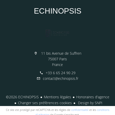
ECHINOPSIS
11 bis Avenue de Suffren
75007 Paris
France
+33 6 65 24 90 29
contact@echinopsis.fr
©2026 ECHINOPSIS
Mentions légales
Honoraires d'agence
Changer ses préférences cookies
Design by
SNPI
Ce site est protégé par reCAPTCHA et les règles de
confidentialité
et les
conditions
d'utilisation
de Google s'appliquent.