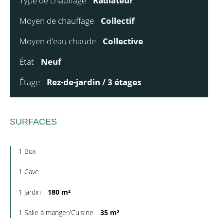
Type de chauffage
Radiateur
Moyen de chauffage
Collectif
Moyen d'eau chaude
Collective
État
Neuf
Étage
Rez-de-jardin / 3 étages
SURFACES
1 Box
1 Cave
1 Jardin
180 m²
1 Salle à manger/Cuisine
35 m²