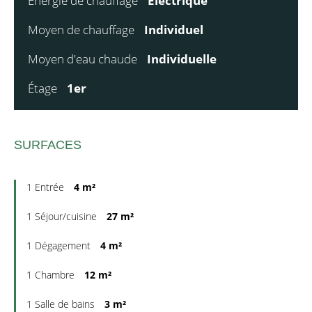
Énergie de chauffage
Electrique
Moyen de chauffage
Individuel
Moyen d'eau chaude
Individuelle
Étage
1er
SURFACES
1 Entrée
4 m²
1 Séjour/cuisine
27 m²
1 Dégagement
4 m²
1 Chambre
12 m²
1 Salle de bains
3 m²