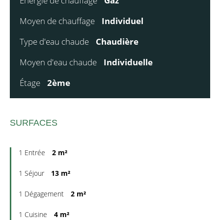
Énergie de chauffage
Gaz
Moyen de chauffage
Individuel
Type d'eau chaude
Chaudière
Moyen d'eau chaude
Individuelle
Étage
2ème
SURFACES
1 Entrée
2 m²
1 Séjour
13 m²
1 Dégagement
2 m²
1 Cuisine
4 m²