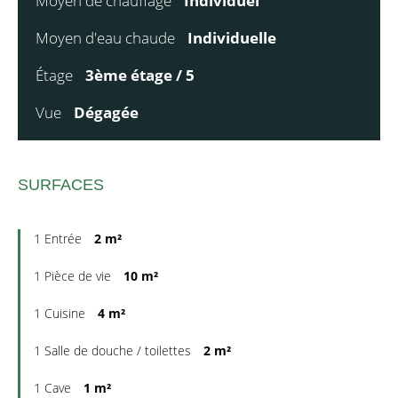
Moyen de chauffage
Individuel
Moyen d'eau chaude
Individuelle
Étage
3ème étage / 5
Vue
Dégagée
SURFACES
1 Entrée
2 m²
1 Pièce de vie
10 m²
1 Cuisine
4 m²
1 Salle de douche / toilettes
2 m²
1 Cave
1 m²